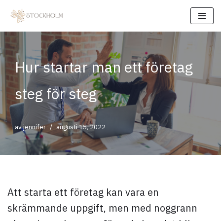
Hoppa
till
innehåll
Hur startar man ett företag
steg för steg
av
jennifer
augusti 15, 2022
Att starta ett företag kan vara en
skrämmande uppgift, men med noggrann