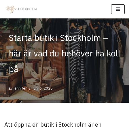
Hoppa
till
innehåll
Starta butik i Stockholm –
här är vad du behöver ha koll
på
av
jennifer
juni 6, 2025
Att öppna en butik i Stockholm är en