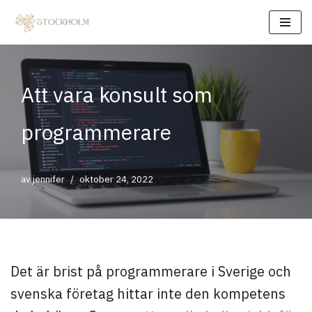
Hoppa
till
innehåll
Att vara konsult som
programmerare
av
jennifer
oktober 24, 2022
Det är brist på programmerare i Sverige och
svenska företag hittar inte den kompetens